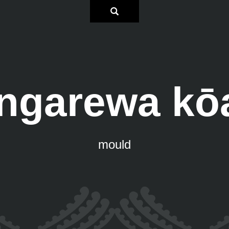
ngarewa kō
mould