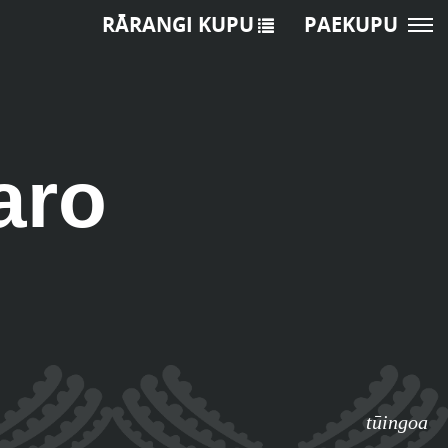
RĀRANGI KUPU
PAEKUPU
aro
tūingoa