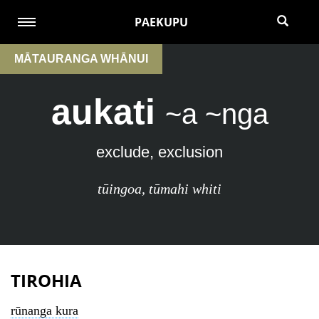
PAEKUPU
MĀTAURANGA WHĀNUI
aukati
~a ~nga
exclude, exclusion
tūingoa
,
tūmahi whiti
TIROHIA
rūnanga kura