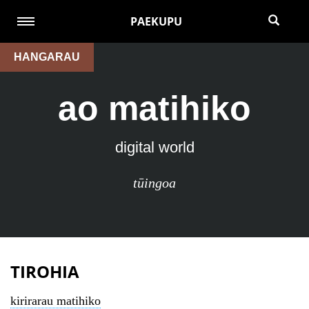
PAEKUPU
HANGARAU
ao matihiko
digital world
tūingoa
TIROHIA
kirirarau matihiko